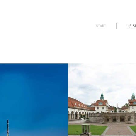
START
LEIS